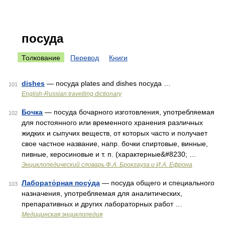
посуда
Толкование
Перевод
Книги
dishes
— посуда plates and dishes посуда …
101
English-Russian travelling dictionary
Бочка
— посуда бочарного изготовления, употребляемая
102
для постоянного или временного хранения различных
жидких и сыпучих веществ, от которых часто и получает
свое частное название, напр. бочки спиртовые, винные,
пивные, керосиновые и т. п. (характерные&#8230; …
Энциклопедический словарь Ф.А. Брокгауза и И.А. Ефрона
Лаборато́рная посу́да
— посуда общего и специального
103
назначения, употребляемая для аналитических,
препаративных и других лабораторных работ …
Медицинская энциклопедия