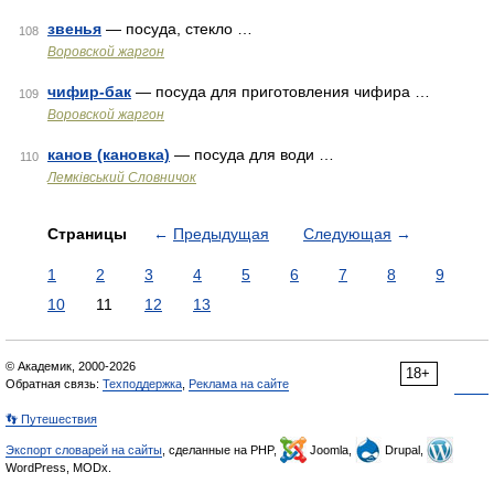
звенья
— посуда, стекло …
108
Воровской жаргон
чифир-бак
— посуда для приготовления чифира …
109
Воровской жаргон
канов (кановка)
— посуда для води …
110
Лемківський Словничок
Страницы
←
Предыдущая
Следующая
→
1
2
3
4
5
6
7
8
9
10
11
12
13
© Академик, 2000-2026
18+
Обратная связь:
Техподдержка
,
Реклама на сайте
👣 Путешествия
Экспорт словарей на сайты
, сделанные на PHP,
Joomla,
Drupal,
WordPress, MODx.