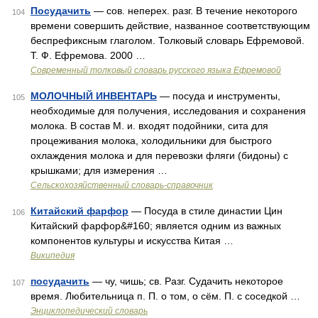
Посудачить
— сов. неперех. разг. В течение некоторого
104
времени совершить действие, названное соответствующим
беспрефиксным глаголом. Толковый словарь Ефремовой.
Т. Ф. Ефремова. 2000 …
Современный толковый словарь русского языка Ефремовой
МОЛОЧНЫЙ ИНВЕНТАРЬ
— посуда и инструменты,
105
необходимые для получения, исследования и сохранения
молока. В состав М. и. входят подойники, сита для
процеживания молока, холодильники для быстрого
охлаждения молока и для перевозки фляги (бидоны) с
крышками; для измерения …
Сельскохозяйственный словарь-справочник
Китайский фарфор
— Посуда в стиле династии Цин
106
Китайский фарфор&#160; является одним из важных
компонентов культуры и искусства Китая …
Википедия
посудачить
— чу, чишь; св. Разг. Судачить некоторое
107
время. Любительница п. П. о том, о сём. П. с соседкой …
Энциклопедический словарь